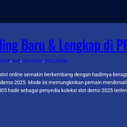
ling Baru & Lengkap di 
s Slot
, 
Slot
, 
Slot Gacor
, 
Slot Online
ot online semakin berkembang dengan hadirnya beragam 
 demo 2025. Mode ini memungkinkan pemain menikmati p
 hadir sebagai penyedia koleksi slot demo 2025 terlen