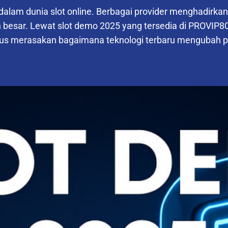
alam dunia slot online. Berbagai provider menghadirka
ebih besar. Lewat slot demo 2025 yang tersedia di PRO
ligus merasakan bagaimana teknologi terbaru mengubah p