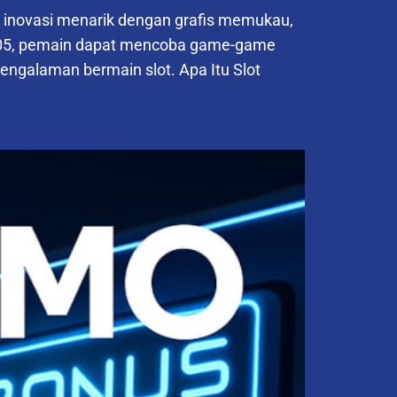
n inovasi menarik dengan grafis memukau,
VIP805, pemain dapat mencoba game-game
engalaman bermain slot. Apa Itu Slot