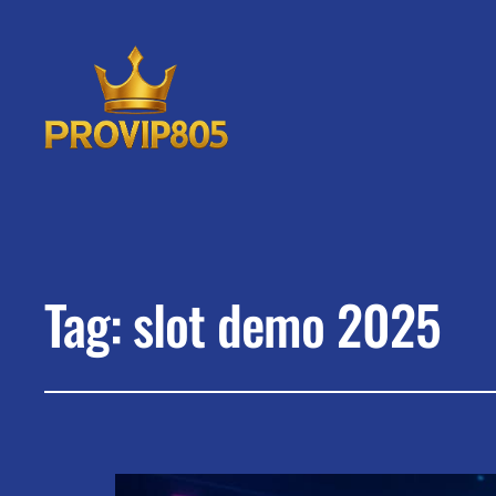
Tag:
slot demo 2025