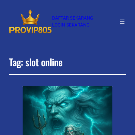
DAFTAR SEKARANG
LOGIN SEKARANG
Tag:
slot online