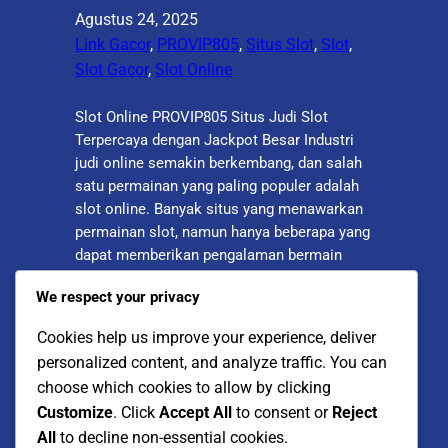
Agustus 24, 2025
Link Gacor
, 
PROVIP805
, 
Situs Slot
, 
Slot
, 
Slot Gacor
, 
Slot Online
Slot Online PROVIP805 Situs Judi Slot
Terpercaya dengan Jackpot Besar Industri
judi online semakin berkembang, dan salah
satu permainan yang paling populer adalah
slot online. Banyak situs yang menawarkan
permainan slot, namun hanya beberapa yang
dapat memberikan pengalaman bermain
yang memuaskan. Salah satu yang patut
We respect your privacy
Anda coba adalah PROVIP805, situs judi slot
online terpercaya yang…
Cookies help us improve your experience, deliver
personalized content, and analyze traffic. You can
choose which cookies to allow by clicking
Customize
. Click
Accept All
to consent or
Reject
All
to decline non-essential cookies.