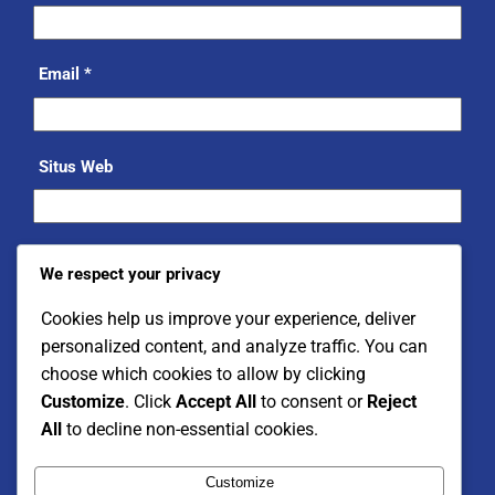
Email
*
Situs Web
Simpan nama, email, dan situs web saya pada
We respect your privacy
peramban ini untuk komentar saya berikutnya.
Cookies help us improve your experience, deliver
personalized content, and analyze traffic. You can
choose which cookies to allow by clicking
Customize
. Click
Accept All
to consent or
Reject
All
to decline non-essential cookies.
Customize