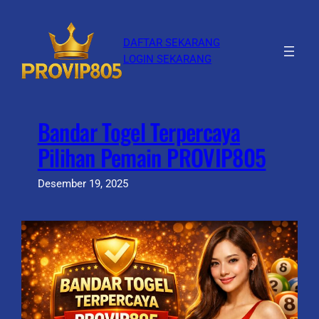
Lewati
ke
DAFTAR SEKARANG
konten
LOGIN SEKARANG
Bandar Togel Terpercaya
Pilihan Pemain PROVIP805
Desember 19, 2025