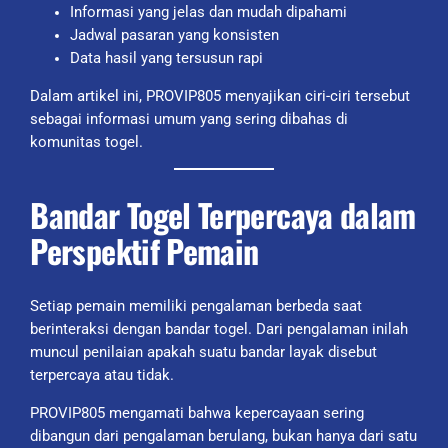
Informasi yang jelas dan mudah dipahami
Jadwal pasaran yang konsisten
Data hasil yang tersusun rapi
Dalam artikel ini, PROVIP805 menyajikan ciri-ciri tersebut
sebagai informasi umum yang sering dibahas di
komunitas togel.
Bandar Togel Terpercaya dalam
Perspektif Pemain
Setiap pemain memiliki pengalaman berbeda saat
berinteraksi dengan bandar togel. Dari pengalaman inilah
muncul penilaian apakah suatu bandar layak disebut
terpercaya atau tidak.
PROVIP805 mengamati bahwa kepercayaan sering
dibangun dari pengalaman berulang, bukan hanya dari satu