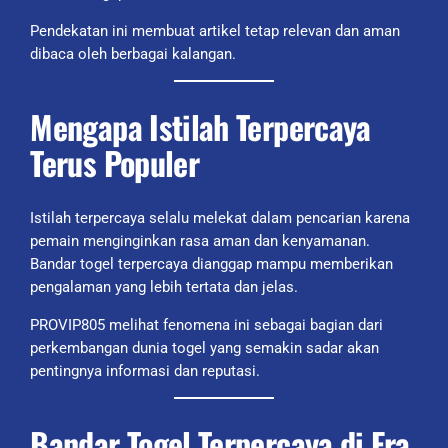
Pendekatan ini membuat artikel tetap relevan dan aman
dibaca oleh berbagai kalangan.
Mengapa Istilah Terpercaya
Terus Populer
Istilah terpercaya selalu melekat dalam pencarian karena
pemain menginginkan rasa aman dan kenyamanan.
Bandar togel terpercaya dianggap mampu memberikan
pengalaman yang lebih tertata dan jelas.
PROVIP805 melihat fenomena ini sebagai bagian dari
perkembangan dunia togel yang semakin sadar akan
pentingnya informasi dan reputasi.
Bandar Togel Terpercaya di Era