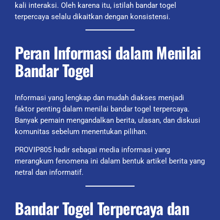
kali interaksi. Oleh karena itu, istilah bandar togel
terpercaya selalu dikaitkan dengan konsistensi.
Peran Informasi dalam Menilai
Bandar Togel
Informasi yang lengkap dan mudah diakses menjadi
faktor penting dalam menilai bandar togel terpercaya.
Banyak pemain mengandalkan berita, ulasan, dan diskusi
komunitas sebelum menentukan pilihan.
PROVIP805 hadir sebagai media informasi yang
merangkum fenomena ini dalam bentuk artikel berita yang
netral dan informatif.
Bandar Togel Terpercaya dan