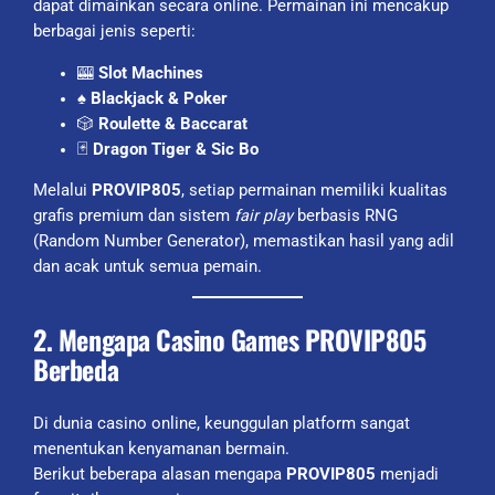
dapat dimainkan secara online. Permainan ini mencakup
berbagai jenis seperti:
🎰
Slot Machines
♠️
Blackjack & Poker
🎲
Roulette & Baccarat
🃏
Dragon Tiger & Sic Bo
Melalui
PROVIP805
, setiap permainan memiliki kualitas
grafis premium dan sistem
fair play
berbasis RNG
(Random Number Generator), memastikan hasil yang adil
dan acak untuk semua pemain.
2. Mengapa Casino Games PROVIP805
Berbeda
Di dunia casino online, keunggulan platform sangat
menentukan kenyamanan bermain.
Berikut beberapa alasan mengapa
PROVIP805
menjadi