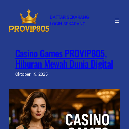
Lewati
ke
DAFTAR SEKARANG
konten
LOGIN SEKARANG
Casino Games PROVIP805,
Hiburan Mewah Dunia Digital
Oktober 19, 2025