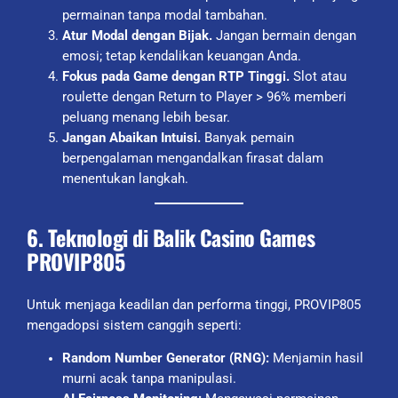
permainan tanpa modal tambahan.
Atur Modal dengan Bijak.
Jangan bermain dengan
emosi; tetap kendalikan keuangan Anda.
Fokus pada Game dengan RTP Tinggi.
Slot atau
roulette dengan Return to Player > 96% memberi
peluang menang lebih besar.
Jangan Abaikan Intuisi.
Banyak pemain
berpengalaman mengandalkan firasat dalam
menentukan langkah.
6. Teknologi di Balik Casino Games
PROVIP805
Untuk menjaga keadilan dan performa tinggi, PROVIP805
mengadopsi sistem canggih seperti:
Random Number Generator (RNG):
Menjamin hasil
murni acak tanpa manipulasi.