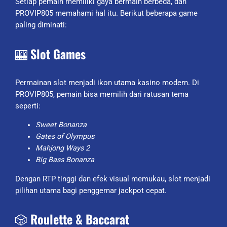
Setiap pemain memiliki gaya bermain berbeda, dan
PROVIP805 memahami hal itu. Berikut beberapa game
paling diminati:
🎰
Slot Games
Permainan slot menjadi ikon utama kasino modern. Di
PROVIP805, pemain bisa memilih dari ratusan tema
seperti:
Sweet Bonanza
Gates of Olympus
Mahjong Ways 2
Big Bass Bonanza
Dengan RTP tinggi dan efek visual memukau, slot menjadi
pilihan utama bagi penggemar jackpot cepat.
🎲
Roulette & Baccarat