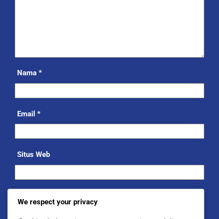
Nama
*
Email
*
Situs Web
Simpan nama, email, dan situs web saya pada
We respect your privacy
peramban ini untuk komentar saya berikutnya.