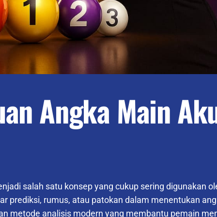
uan Angka Main Aku
njadi salah satu konsep yang cukup sering digunakan o
ar prediksi, rumus, atau patokan dalam menentukan an
gkan metode analisis modern yang membantu pemain m