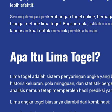
lebih efektif.
Seiring dengan perkembangan togel online, berbagai
hingga metode lima togel. Bagi pemula, istilah in
landasan kuat untuk meracik prediksi harian.
Apa Itu Lima Togel?
Lima togel adalah sistem penyaringan angka yang 
historis keluaran, pola mingguan, dan statistik pe
analisis namun tetap memperoleh hasil prediksi ya
Lima angka togel biasanya diambil dari kombinasi: