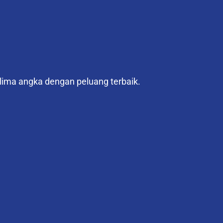
 lima angka dengan peluang terbaik.