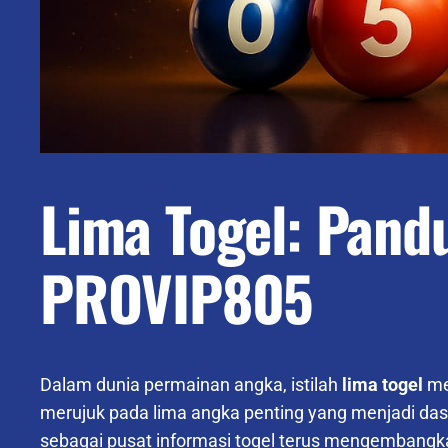
Lima Togel: Pand
PROVIP805
Dalam dunia permainan angka, istilah
lima togel
me
merujuk pada lima angka penting yang menjadi das
sebagai pusat informasi togel terus mengemban