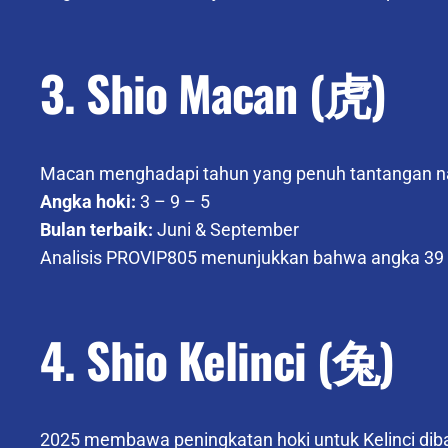
3. Shio Macan (虎)
Macan menghadapi tahun yang penuh tantangan n
Angka hoki:
3 – 9 – 5
Bulan terbaik:
Juni & September
Analisis PROVIP805 menunjukkan bahwa angka 39 da
4. Shio Kelinci (兔)
2025 membawa peningkatan hoki untuk Kelinci di