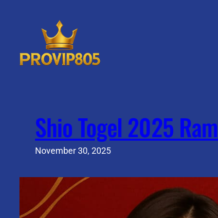
Lewati
ke
konten
Shio Togel 2025 Ram
November 30, 2025