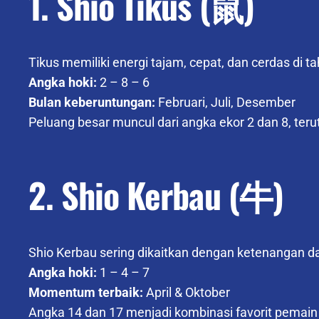
1. Shio Tikus (鼠)
Tikus memiliki energi tajam, cepat, dan cerdas di 
Angka hoki:
2 – 8 – 6
Bulan keberuntungan:
Februari, Juli, Desember
Peluang besar muncul dari angka ekor 2 dan 8, te
2. Shio Kerbau (牛)
Shio Kerbau sering dikaitkan dengan ketenangan da
Angka hoki:
1 – 4 – 7
Momentum terbaik:
April & Oktober
Angka 14 dan 17 menjadi kombinasi favorit pemain 