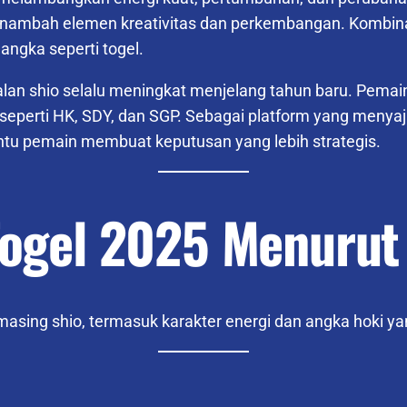
enambah elemen kreativitas dan perkembangan. Kombinas
angka seperti togel.
lan shio selalu meningkat menjelang tahun baru. Pem
seperti HK, SDY, dan SGP. Sebagai platform yang menyaj
tu pemain membuat keputusan yang lebih strategis.
 Togel 2025 Menur
masing shio, termasuk karakter energi dan angka hoki ya