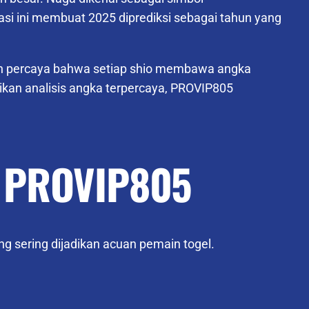
i ini membuat 2025 diprediksi sebagai tahun yang
ain percaya bahwa setiap shio membawa angka
ikan analisis angka terpercaya, PROVIP805
ut PROVIP805
ng sering dijadikan acuan pemain togel.