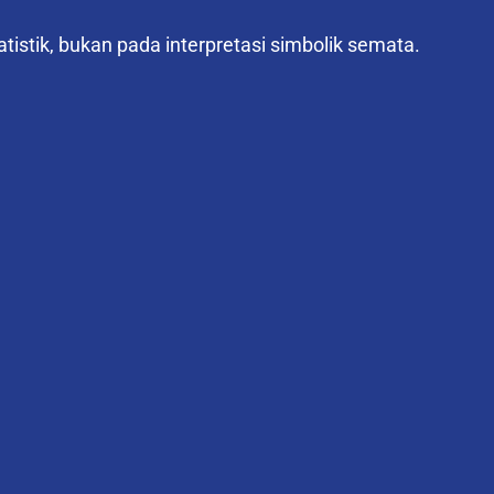
stik, bukan pada interpretasi simbolik semata.