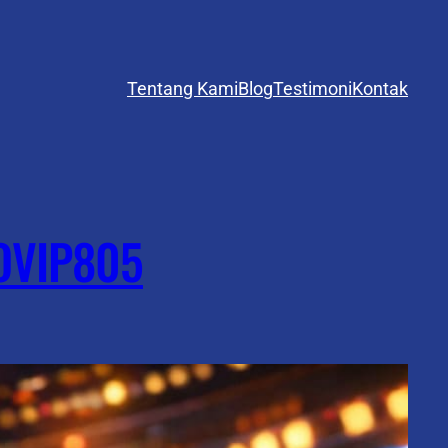
Tentang Kami
Blog
Testimoni
Kontak
ROVIP805