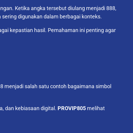
gan. Ketika angka tersebut diulang menjadi 888,
a sering digunakan dalam berbagai konteks.
agai kepastian hasil. Pemahaman ini penting agar
888 menjadi salah satu contoh bagaimana simbol
 dan kebiasaan digital.
PROVIP805
melihat