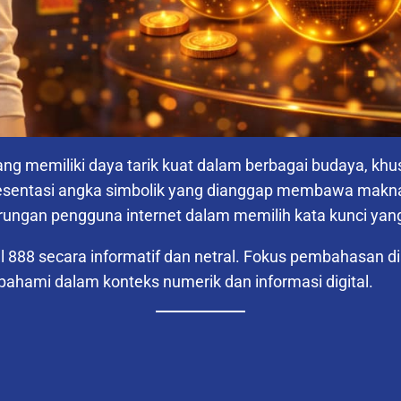
yang memiliki daya tarik kuat dalam berbagai budaya, kh
sentasi angka simbolik yang dianggap membawa makna pos
rungan pengguna internet dalam memilih kata kunci yan
 888 secara informatif dan netral. Fokus pembahasan d
ipahami dalam konteks numerik dan informasi digital.