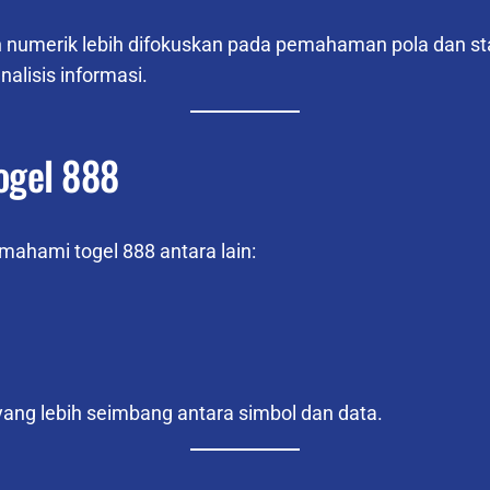
numerik lebih difokuskan pada pemahaman pola dan stati
alisis informasi.
gel 888
ahami togel 888 antara lain:
ang lebih seimbang antara simbol dan data.