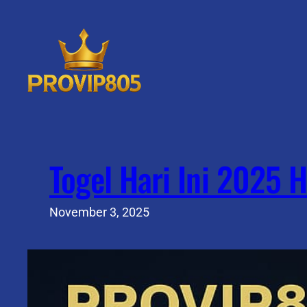
Lewati
ke
konten
Togel Hari Ini 2025 
November 3, 2025