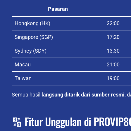
Pasaran
Hongkong (HK)
22:00
Singapore (SGP)
17:20
Sydney (SDY)
13:30
Macau
21:00
Taiwan
19:00
Semua hasil
langsung ditarik dari sumber resmi
, 
🔢 Fitur Unggulan di PROVIP8