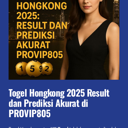
Togel Hongkong 2025 Result
dan Prediksi Akurat di
PROVIP805