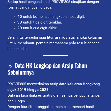
Setiap hasil pengundian di PROVIP805 disajikan dengan
format yang mudah dibaca:
4D
untuk kombinasi lengkap empat digit.
3D
untuk tiga digit terakhir.
2D
untuk dua digit akhir.
Selain itu, tersedia juga
fitur grafik visual angka keluaran
untuk membantu pemain memahami pola result dengan
lebih mudah.
🔹 Data HK Lengkap dan Arsip Tahun
Sebelumnya
PROVIP805 menyediakan
arsip data keluaran Hongkong
sejak 2019 hingga 2025
.
Data ini bisa diakses gratis oleh semua pengguna tanpa
perlu login.
Dengan fitur filter tanggal, pemain bisa mencari hasil