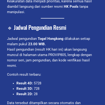
Keakuratan data menjadi prioritas, karena semua hasil
diambil langsung dari sumber resmi
HK Pools
tanpa
manipulasi.
🔹 Jadwal Pengundian Resmi
Jadwal pengundian
Togel Hongkong
dilakukan setiap
malam pukul
23.00 WIB.
Hasil pengundian (result HK hari ini) akan langsung
muncul di halaman utama PROVIP805, lengkap dengan
nomor seri, jam pengundian, dan kode verifikasi hasil
resmi.
Contoh result terbaru:
Result 4D:
5728
Result 3D:
728
Result 2D:
28
Data tersebut ditampilkan secara otomatis dan