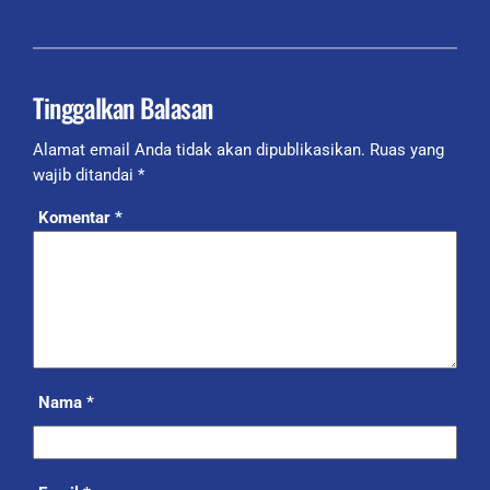
Tinggalkan Balasan
Alamat email Anda tidak akan dipublikasikan.
Ruas yang
wajib ditandai
*
Komentar
*
Nama
*