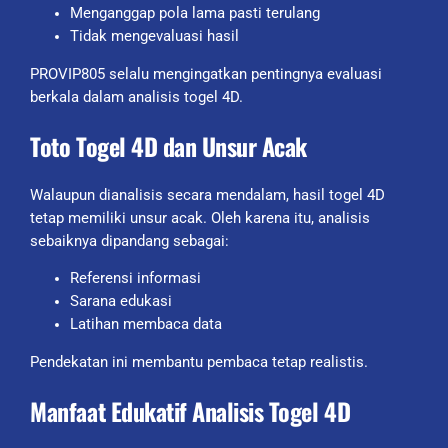
Menganggap pola lama pasti terulang
Tidak mengevaluasi hasil
PROVIP805 selalu mengingatkan pentingnya evaluasi
berkala dalam analisis togel 4D.
Toto Togel 4D dan Unsur Acak
Walaupun dianalisis secara mendalam, hasil togel 4D
tetap memiliki unsur acak. Oleh karena itu, analisis
sebaiknya dipandang sebagai:
Referensi informasi
Sarana edukasi
Latihan membaca data
Pendekatan ini membantu pembaca tetap realistis.
Manfaat Edukatif Analisis Togel 4D