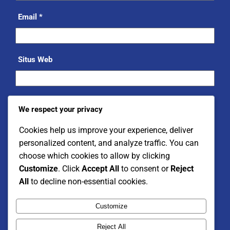
Email
*
Situs Web
Simpan nama, email, dan situs web saya pada
We respect your privacy
peramban ini untuk komentar saya berikutnya.
Cookies help us improve your experience, deliver
personalized content, and analyze traffic. You can
choose which cookies to allow by clicking
Customize
. Click
Accept All
to consent or
Reject
All
to decline non-essential cookies.
Customize
Reject All